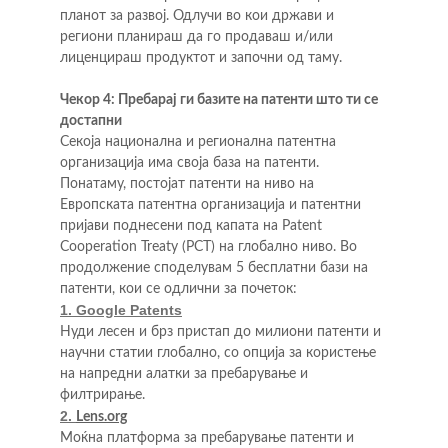
планот за развој. Одлучи во кои држави и 
региони планираш да го продаваш и/или 
лиценцираш продуктот и започни од таму.
Чекор 4: Пребарај ги базите на патенти што ти се 
достапни
Секоја национална и регионална патентна 
организација има своја база на патенти. 
Понатаму, постојат патенти на ниво на 
Европската патентна организација и патентни 
пријави поднесени под капата на Patent 
Cooperation Treaty (PCT) на глобално ниво. Во 
продолжение споделувам 5 бесплатни бази на 
патенти, кои се одлични за почеток:
1. Google Patents
Нуди лесен и брз пристап до милиони патенти и 
научни статии глобално, со опција за користење 
на напредни алатки за пребарување и 
филтрирање.
2. 
Lens.org
Моќна платформа за пребарување патенти и 