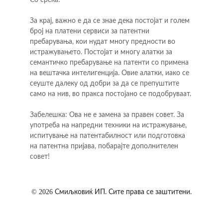
Со среќа!
За крај, важно е да се знае дека постојат и голем 
број на платени сервиси за патентни 
пребарувања, кои нудат многу предности во 
истражувањето. Постојат и многу алатки за 
семантичко пребарување на патенти со примена 
на вештачка интелигенција. Овие алатки, иако се 
сеуште далеку од добри за да се препуштите 
само на нив, во пракса постојано се подобруваат.
Забелешка: Ова не е замена за правен совет. За 
употреба на напредни техники на истражување, 
испитување на патентабилност или подготовка 
на патентна пријава, побарајте дополнителен 
совет!
© 2026 
Смиљковиќ ИП. Сите права се заштитени.