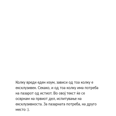
Колку вреди еден изум, зависи од тоа колку е 
ексклузивен. Секако, и од тоа колку има потреба 
на пазарот од истиот. Во овој текст ќе се 
осврнам на првиот дел, испитување на 
ексклузивноста. За пазарната потреба, на друго 
место :).