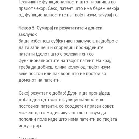
Техничките функционалности што ги запиша во 
првиот чекор. Секој патент што има барем некоја 
од функционалностите на твојот изум, зачувај го.
Чекор 5: Сумирај ги резултатите и донеси 
заклучок
За да избегнеш субјективен заклучок, најдобро е 
да ги запишеш и споредиш пронајдените 
патенти (делот што е релевантен) со 
функционалностите на твојот патент. На крај, 
треба да добиеш слика колку од твојот изум 
веќе постои или пак воопшто не постои во 
доменот на патенти.
Секој резултат е добар! Дури и да пронајдеш 
добар дел од твоите функционалности во 
постоечки патенти, со соодветен правен совет, 
можеш да го модификуваш твојот изум да 
пополни поле каде што нема патенти во твојата 
индустрија.