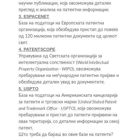
научни публикации, која овозможува детален 
преглед и анализа на патентни информации.
3. ESPACENET
База на податоци на Европската патентна 
организација, која обезбедува пристап до повеќе 
од 120 милиони патентни документи од целиот 
свет.
4. PATENTSCOPE
Управувана од Светската организација за 
интелектуална сопственост (
World Intellectual 
Property Organization - WIPO
), овозможува 
пребарување на меѓународни патентни пријави и 
обезбедува детален увид во документите.
5. USPTO
База на податоци на Американската канцеларија 
за патенти и трговски марки (
United Stated Patent 
and Trademark Office - USPTO
), која овозможува 
пребарување и пристап до патенти пријавени на 
оваа територија, со детални информации за секој 
патент.
Што треба да бараш во овие бази на патенти? 