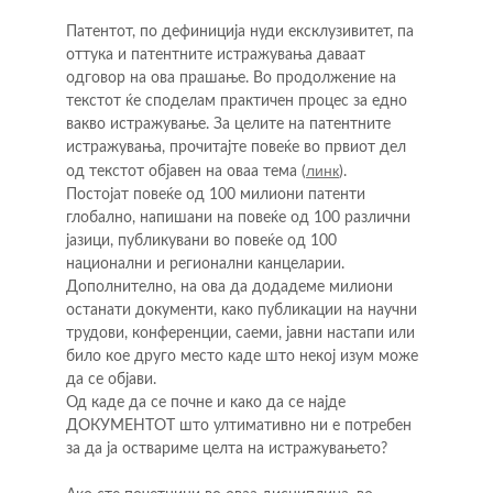
Патентот, по дефиниција нуди ексклузивитет, па 
оттука и патентните истражувања даваат 
одговор на ова прашање. Во продолжение на 
текстот ќе споделам практичен процес за едно 
вакво истражување. За целите на патентните 
истражувања, прочитајте повеќе во првиот дел 
линк
од текстот објавен на оваа тема (
).
Постојат повеќе од 100 милиони патенти 
глобално, напишани на повеќе од 100 различни 
јазици, публикувани во повеќе од 100 
национални и регионални канцеларии.
Дополнително, на ова да додадеме милиони 
останати документи, како публикации на научни 
трудови, конференции, саеми, јавни настапи или 
било кое друго место каде што некој изум може 
да се објави.
Од каде да се почне и како да се најде 
ДОКУМЕНТОТ што ултимативно ни е потребен 
за да ја оствариме целта на истражувањето?