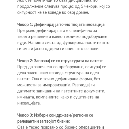
Ако сте почетници во оваа дисциплина, во 
продолжение следува процес од 5 чекори, кој со 
сигурност ќе ве воведе во овој домен.
Чекор 1: Дефинирај ја точно твојата иновација
Прецизно дефинирај што е специфично за 
твоето решение и какво техничко подобрување 
нуди. Напиши листа од функционалностите што 
ги има и јасно оддели ги оние што се нови.
Чекор 2: Запознај се со структурата на патент
Пред да започнеш со пребарувањe, осигурај се 
дека знаеш како изгледа структура на еден 
патент. Ова е точно дефинирана форма, без 
можности за импровизација. Разгледај ги 
датумите запишани на патентните документи, 
имињата, компаниите, како и суштината на 
иновацијата.
Чекор 3: Избери кои држави/региони се 
релевантни за твојот бизнис
Ова е тесно поврзано со бизнис операциите и 